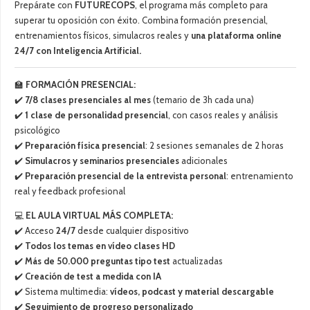
Prepárate con
FUTURECOPS
, el programa más completo para
superar tu oposición con éxito. Combina formación presencial,
entrenamientos físicos, simulacros reales y
una plataforma online
24/7 con Inteligencia Artificial.
🏫
FORMACIÓN PRESENCIAL:
✔️
7/8 clases presenciales al mes
(temario de 3h cada una)
✔️
1 clase de personalidad presencial
, con casos reales y análisis
psicológico
✔️
Preparación física presencial
: 2 sesiones semanales de 2 horas
✔️
Simulacros y seminarios presenciales
adicionales
✔️
Preparación presencial de la entrevista personal
: entrenamiento
real y feedback profesional
💻
EL AULA VIRTUAL MÁS COMPLETA:
✔️ Acceso
24/7
desde cualquier dispositivo
✔️
Todos los temas en vídeo clases HD
✔️
Más de 50.000 preguntas tipo test
actualizadas
✔️
Creación de test a medida con IA
✔️ Sistema multimedia:
vídeos, podcast y material descargable
✔️
Seguimiento de progreso personalizado